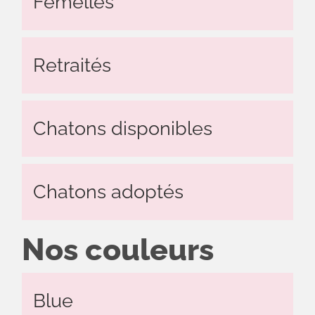
Femelles
Actualités
Le
Retraités
chat
sa
majesté
Chatons disponibles
Contact
Chatons adoptés
Nos couleurs
Blue