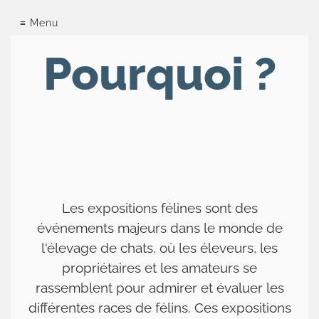
Chatterie
Menu
de
Pourquoi ?
la
forêt
d'elwynn
Le
British
Les expositions félines sont des
Nos
événements majeurs dans le monde de
chats
l'élevage de chats, où les éleveurs, les
Tarifs
propriétaires et les amateurs se
rassemblent pour admirer et évaluer les
Les
différentes races de félins. Ces expositions
expositions