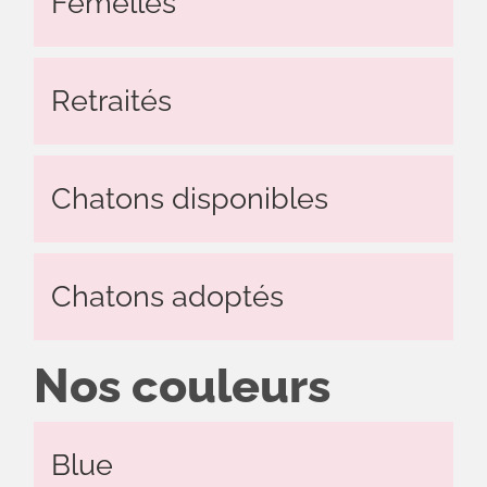
Femelles
Actualités
Le
Retraités
chat
sa
majesté
Chatons disponibles
Contact
Chatons adoptés
Nos couleurs
Blue