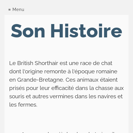
Chatterie
Menu
de
Son Histoire
la
forêt
d'elwynn
Le British Shorthair est une race de chat
Le
dont l'origine remonte à l'époque romaine
British
en Grande-Bretagne. Ces animaux étaient
prisés pour leur efficacité dans la chasse aux
Nos
souris et autres vermines dans les navires et
chats
les fermes.
Tarifs
Les
expositions