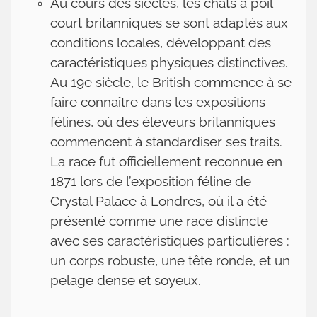
Au cours des siècles, les chats à poil
Actualités
court britanniques se sont adaptés aux
conditions locales, développant des
Le
caractéristiques physiques distinctives.
chat
Au 19e siècle, le British commence à se
sa
faire connaître dans les expositions
majesté
félines, où des éleveurs britanniques
Contact
commencent à standardiser ses traits.
La race fut officiellement reconnue en
1871 lors de l’exposition féline de
Crystal Palace à Londres, où il a été
présenté comme une race distincte
avec ses caractéristiques particulières :
un corps robuste, une tête ronde, et un
pelage dense et soyeux.