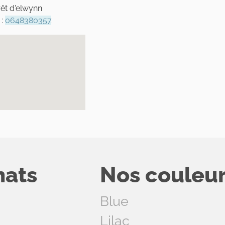
rêt d'elwynn
 :
0648380357
.
hats
Nos couleu
Blue
Lilac