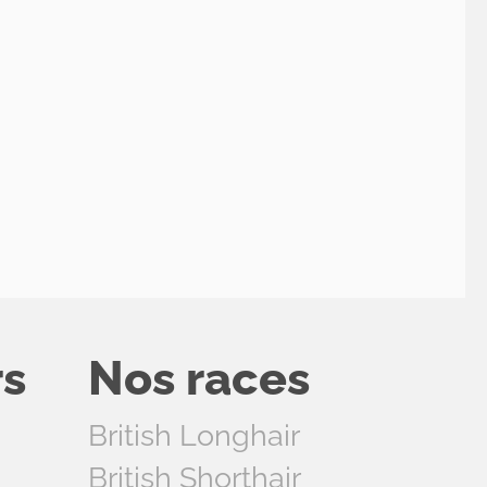
rs
Nos races
British Longhair
British Shorthair