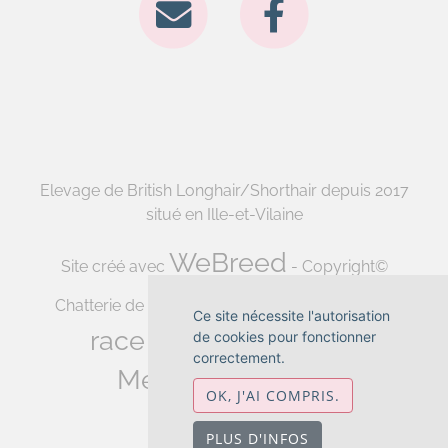
Elevage de British Longhair/Shorthair depuis 2017
situé en Ille-et-Vilaine
WeBreed
Site créé avec
- Copyright©
Fiche
Chatterie de la forêt d'elwynn 2026 -
Ce site nécessite l'autorisation
race British Shorthair
de cookies pour fonctionner
-
correctement.
Mentions légales
OK, J'AI COMPRIS.
PLUS D'INFOS