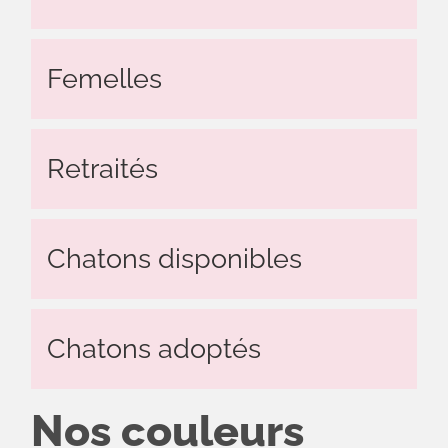
Actualités
Le
Femelles
chat
sa
majesté
Retraités
Contact
Chatons disponibles
Chatons adoptés
Nos couleurs