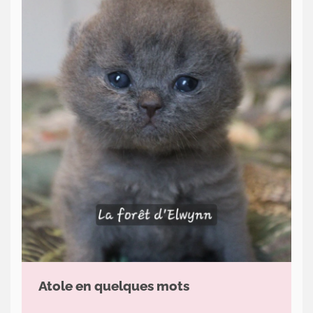
Actualités
Le
chat
sa
majesté
Contact
Atole en quelques mots