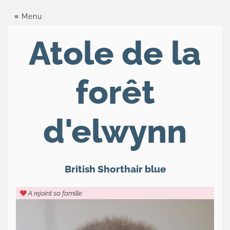
Chatterie
Menu
de
Atole de la
la
forêt
forêt
d'elwynn
d'elwynn
Le
British
Nos
British Shorthair blue
chats
Tarifs
A rejoint sa famille
Les
expositions