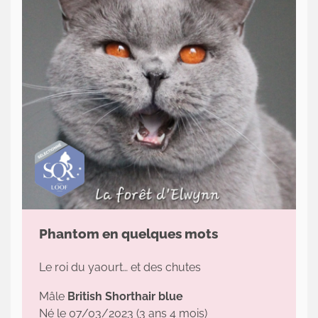
Actualités
Le
chat
sa
majesté
Contact
Phantom en quelques mots
Le roi du yaourt… et des chutes
Mâle
British Shorthair blue
Né le 07/03/2023 (3 ans 4 mois)