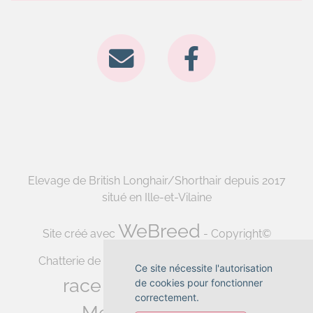
Elevage de British Longhair/Shorthair depuis 2017
situé en Ille-et-Vilaine
WeBreed
Site créé avec
- Copyright©
Fiche
Chatterie de la forêt d'elwynn 2026 -
Ce site nécessite l'autorisation
race British Shorthair
de cookies pour fonctionner
-
correctement.
Mentions légales