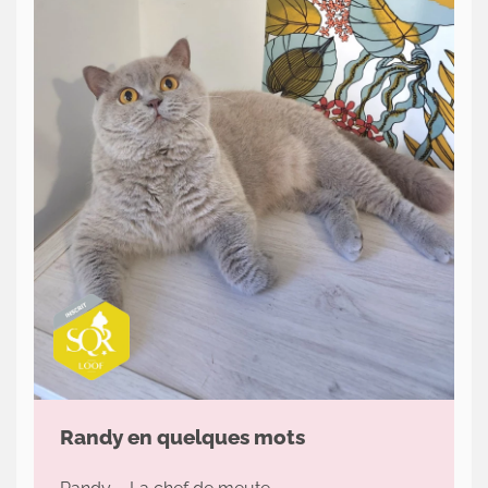
Actualités
Le
chat
sa
majesté
Contact
Randy en quelques mots