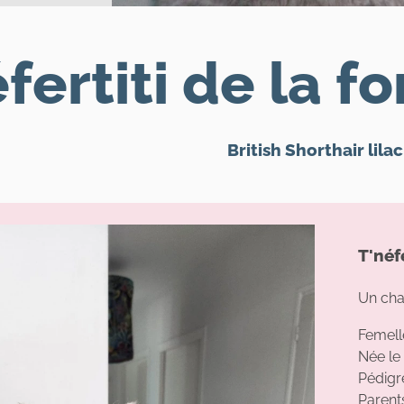
fertiti de la f
British Shorthair lilac
T'néf
Un cha
Femel
Née le
Pédigré
Parent