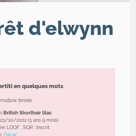
orêt d'elwynn
ertiti en quelques mots
mallow timide
le
British Shorthair lilac
 23/10/2022 (3 ans 9 mois)
e: LOOF , SQR : Inscrit
s:
Oscar