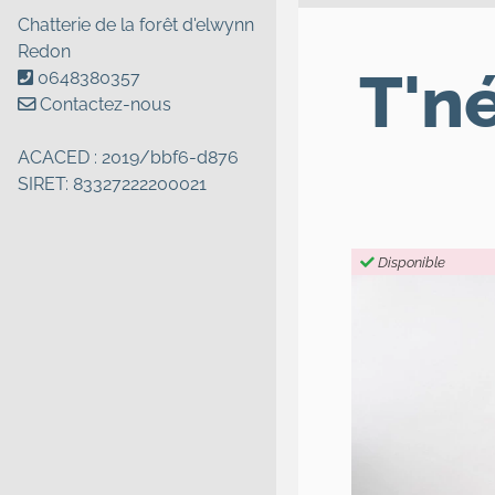
Chatterie de la forêt d'elwynn
Redon
T'né
0648380357
Contactez-nous
ACACED : 2019/bbf6-d876
SIRET: 83327222200021
Disponible