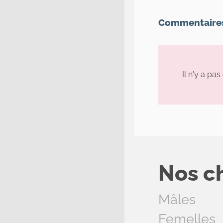
Commentaire
Il n'y a pa
Nos c
Mâles
Femelles