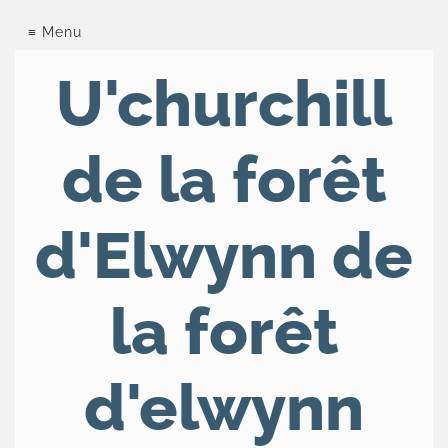
Chatterie
Menu
de
U'churchill
la
forêt
de la forêt
d'elwynn
d'Elwynn de
Le
British
Nos
la forêt
chats
Tarifs
d'elwynn
Les
expositions