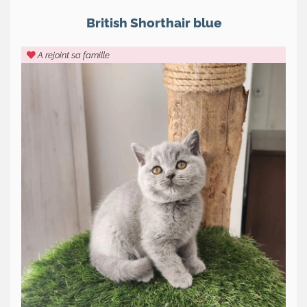
Actualités
British Shorthair blue
Le
A rejoint sa famille
chat
sa
majesté
Contact