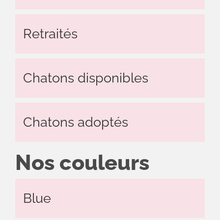
Actualités
Le
Retraités
chat
sa
majesté
Chatons disponibles
Contact
Chatons adoptés
Nos couleurs
Blue