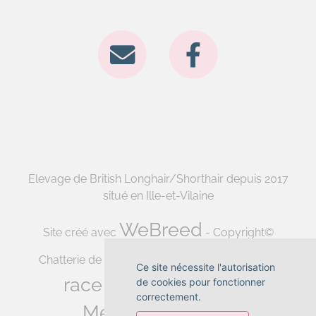
Elevage de British Longhair/Shorthair depuis 2017
situé en Ille-et-Vilaine
WeBreed
Site créé avec
- Copyright©
Fiche
Chatterie de la forêt d'elwynn 2026 -
Ce site nécessite l'autorisation
race British Shorthair
de cookies pour fonctionner
-
correctement.
Mentions légales