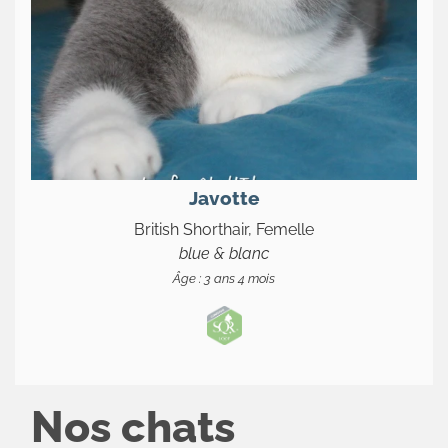
Actualités
Le
chat
sa
majesté
Contact
Javotte
British Shorthair, Femelle
blue & blanc
Âge : 3 ans 4 mois
Nos chats