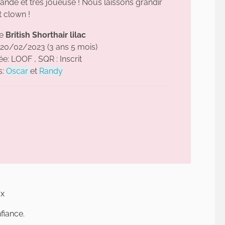
nde et très joueuse ! Nous laissons grandir
t clown !
le
British Shorthair lilac
 20/02/2023 (3 ans 5 mois)
e: LOOF , SQR : Inscrit
s:
Oscar
et
Randy
ux
fiance.