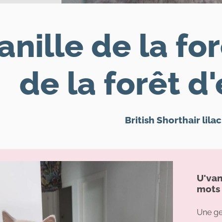
anille de la fo
de la forêt d
British Shorthair lilac
U'van
mots
Une gen