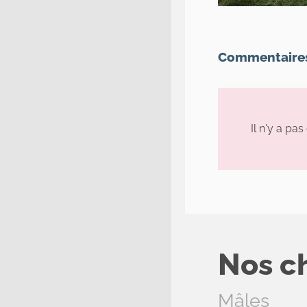
Commentaire
Il n'y a pa
Nos c
Mâles