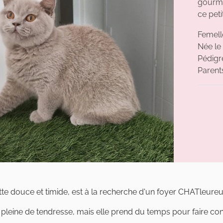
gourma
ce peti
Femel
Née le
Pédigré
Parent
atte douce et timide, est à la recherche d'un foyer CHATleure
et pleine de tendresse, mais elle prend du temps pour faire con