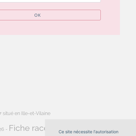
OK
situé en Ille-et-Vilaine
Fiche race British Shorthair
26 -
-
Ce site nécessite l'autorisation